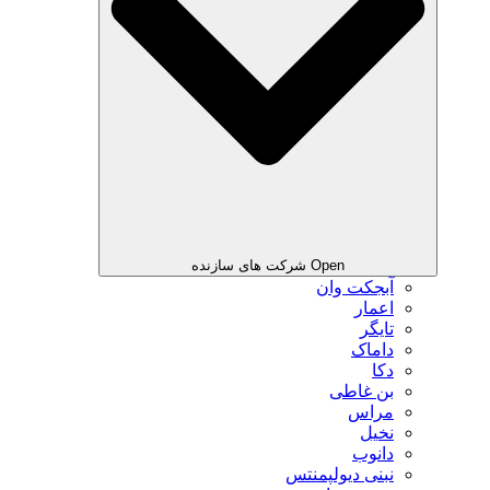
Open شرکت های سازنده
آبجکت وان
اعمار
تایگر
داماک
دکا
بن غاطی
مراس
نخیل
دانوب
نبنی دیولپمنتس