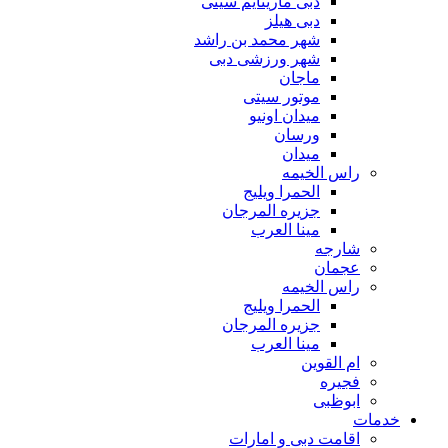
دبی ماریتایم سیتی
دبی هیلز
شهر محمد بن راشد
شهر ورزشی دبی
ماجان
موتور سیتی
میدان اونیو
ورسان
میدان
راس الخیمه
الحمرا ویلیج
جزیره المرجان
مینا العرب
شارجه
عجمان
راس الخیمه
الحمرا ویلیج
جزیره المرجان
مینا العرب
ام القوین
فجیره
ابوظبی
خدمات
اقامت دبی و امارات