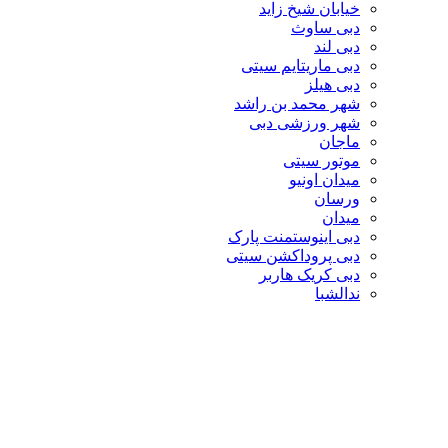
خیابان شیخ زاید
دبی ساوث
دبی لند
دبی ماریتایم سیتی
دبی هیلز
شهر محمد بن راشد
شهر ورزشی دبی
ماجان
موتور سیتی
میدان اونیو
ورسان
میدان
دبی اینوستمنت پارک
دبی پروداکشن سیتی
دبی کریک هاربر
ندالشبا