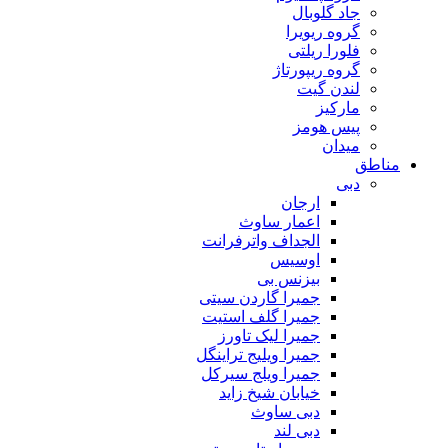
جاد گلوبال
گروه ریویرا
فلورا ریلتی
گروه ريپورتاژ
لندن گیت
مارکیز
پیس هومز
میدان
مناطق
دبی
ارجان
اعمار ساوث
الجداف واترفرانت
اوسیس
بیزنس بی
جمیرا گاردن سیتی
جمیرا گلف استیت
جمیرا لیک تاورز
جمیرا ویلیج تراینگل
جمیرا ویلج سیرکل
خیابان شیخ زاید
دبی ساوث
دبی لند