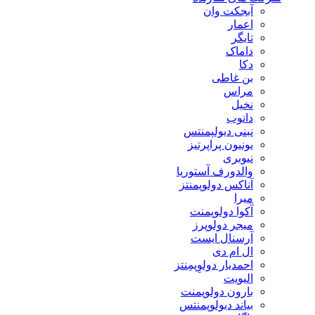
آبجکت وان
اعمار
تایگر
داماک
دکا
بن غاطی
مراس
نخیل
دانوب
نبنی دیولپمنتس
یونیون پراپرتیز
نیوبری
والدورف آستوریا
آناکس دولوپمنتز
میرا
آکوا دولوپمنت
میجر دولوپرز
آرسنال ایست
ال ام دی
احمدیار دولوِپمِنتز
الیویت
بارون دولوپمنت
بیاند دیولوپمنتس