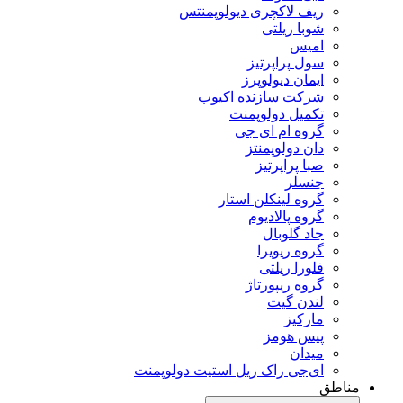
ریف لاکچری دیولوپمنتس
شوبا ریلتی
امیس
سول پراپرتیز
ایمان دیولوپرز
شرکت سازنده اکیوب
تکمیل دولوپمنت
گروه ام‌ ای‌ جی
دان دولوپمنتز
صبا پراپرتیز
جنسلر
گروه لینکلن استار
گروه پالادیوم
جاد گلوبال
گروه ریویرا
فلورا ریلتی
گروه ريپورتاژ
لندن گیت
مارکیز
پیس هومز
میدان
ای‌جی راک ریل استیت دولوپمنت
مناطق