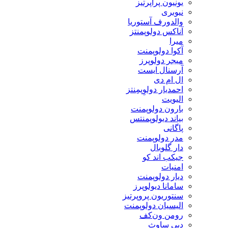
یونیون پراپرتیز
نیوبری
والدورف آستوریا
آناکس دولوپمنتز
میرا
آکوا دولوپمنت
میجر دولوپرز
آرسنال ایست
ال ام دی
احمدیار دولوِپمِنتز
الیویت
بارون دولوپمنت
بیاند دیولوپمنتس
پاگانی
مدر دولوپمنت
دار گلوبال
جیکب اند کو
امنیات
دیار دولوپمنت
سامانا دیولوپرز
سنتوریون پروپرتیز
الیسیان دولوپمنت
رومن ون‌کف
دبی ساوث