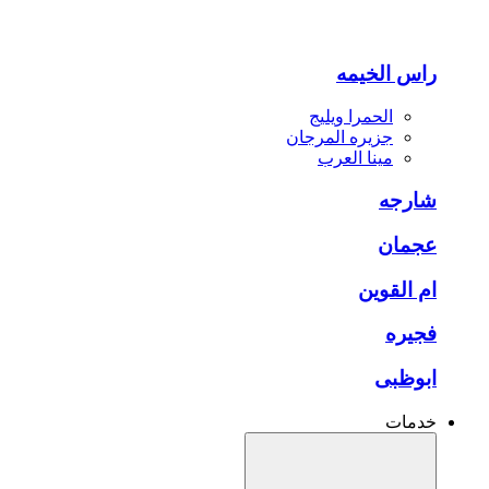
راس الخیمه
الحمرا ویلیج
جزیره المرجان
مینا العرب
شارجه
عجمان
ام القوین
فجیره
ابوظبی
خدمات