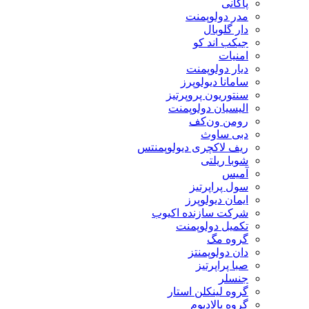
پاگانی
مدر دولوپمنت
دار گلوبال
جیکب اند کو
امنیات
دیار دولوپمنت
سامانا دیولوپرز
سنتوریون پروپرتیز
الیسیان دولوپمنت
رومن ون‌کف
دبی ساوث
ریف لاکچری دیولوپمنتس
شوبا ریلتی
آمیس
سول پراپرتیز
ایمان دیولوپرز
شرکت سازنده اکیوب
تکمیل دولوپمنت
گروه مگ
دان دولوپمنتز
صبا پراپرتیز
جنسلر
گروه لینکلن استار
گروه پالادیوم