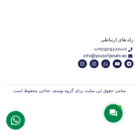
راه های ارتباطی
00971525886009
info@yousefjanahi.ae
تمامی حقوق این سایت برای گروه یوسف جناحی محفوظ است.