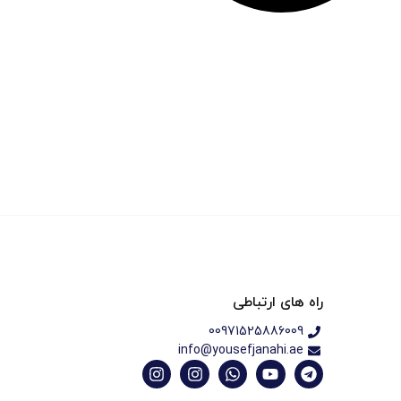
راه های ارتباطی
00971525886009
info@yousefjanahi.ae