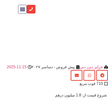
راهنمای خرید ملک
صفحه اصلی
شرکت های سازنده
پروژه اقامتگاه‌های زفیرا – Zephyra
Residences
جزایر دبی
,
دبی
پیش فروش - دسامبر ۲۰۲۷
2025-11-15
710 فوت مربع
شروع قیمت از: 1.8 میلیون درهم