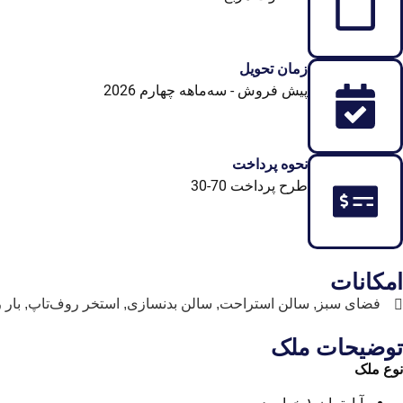
زمان تحویل
پیش فروش - سه‌ماهه چهارم 2026
نحوه پرداخت
طرح پرداخت 70-30
امکانات
فضای سبز, سالن استراحت, سالن بدنسازی, استخر روف‌تاپ, بار ر
توضیحات ملک
نوع ملک