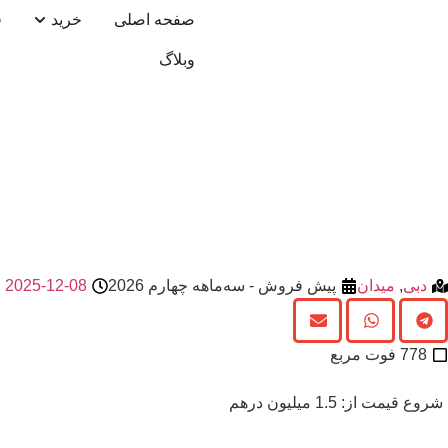
صفحه اصلی
خرید
ف
وبلاگ
پروژه سکون بای نوری – SUKOON by NURI
دبی
,
میدان
پیش فروش - سه‌ماهه چهارم 2026
2025-12-08
778 فوت مربع
شروع قیمت از: 1.5 میلیون درهم