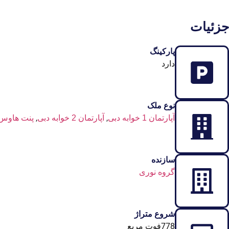
جزئیات
پارکینگ
دارد
نوع ملک
,
,
آپارتمان 1 خوابه دبی
آپارتمان 2 خوابه دبی
پنت هاوس
سازنده
گروه نوری
شروع متراژ
778فوت مربع