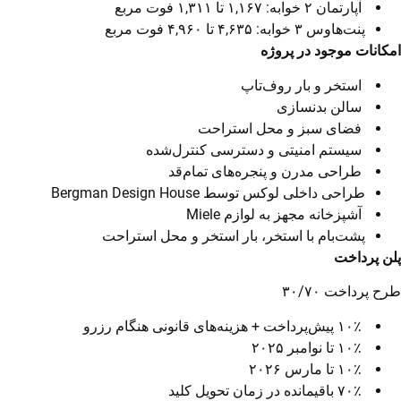
آپارتمان ۲ خوابه: ۱,۱۶۷ تا ۱,۳۱۱ فوت مربع
پنت‌هاوس ۳ خوابه: ۴,۶۳۵ تا ۴,۹۶۰ فوت مربع
امکانات
موجود
در
پروژه
استخر و بار روف‌تاپ
سالن بدنسازی
فضای سبز و محل استراحت
سیستم امنیتی و دسترسی کنترل‌شده
طراحی مدرن و پنجره‌های تمام‌قد
طراحی داخلی لوکس توسط Bergman Design House
آشپزخانه مجهز به لوازم Miele
پشت‌بام با استخر، بار استخر و محل استراحت
پلن پرداخت
طرح پرداخت ۳۰/۷۰
۱۰٪ پیش‌پرداخت + هزینه‌های قانونی هنگام رزرو
۱۰٪ تا نوامبر ۲۰۲۵
۱۰٪ تا مارس ۲۰۲۶
۷۰٪ باقیمانده در زمان تحویل کلید