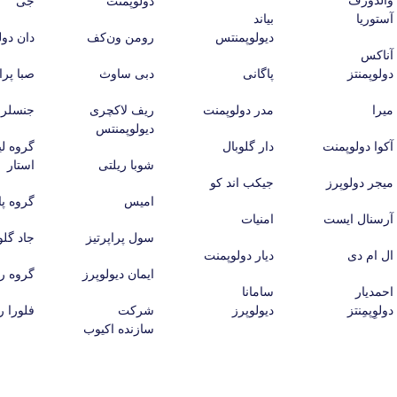
والدورف
دولوپمنت
جی
آستوریا
بیاند
دیولوپمنتس
رومن ون‌کف
دان دول
آناکس
دولوپمنتز
پاگانی
دبی ساوث
صبا پرا
میرا
مدر دولوپمنت
ریف لاکچری
جنسلر
دیولوپمنتس
آکوا دولوپمنت
دار گلوبال
گروه لی
شوبا ریلتی
استار
میجر دولوپرز
جیکب اند کو
امیس
گروه پا
آرسنال ایست
امنیات
سول پراپرتیز
جاد گلو
ال ام دی
دیار دولوپمنت
ایمان دیولوپرز
گروه ری
احمدیار
سامانا
دولوِپمِنتز
دیولوپرز
شرکت
فلورا ر
سازنده اکیوب