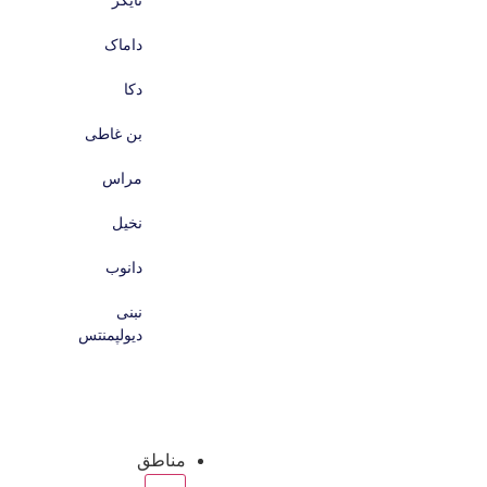
تایگر
داماک
دکا
بن غاطی
مراس
نخیل
دانوب
نبنی
دیولپمنتس
مناطق