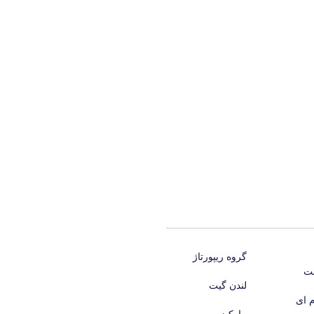
گروه ريپورتاژ
نت
لندن گیت
 ای‌