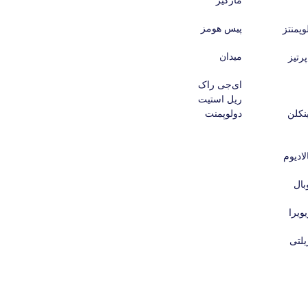
مارکیز
پیس هومز
وپمنتز
میدان
پرتیز
ای‌جی راک
ریل استیت
نکلن
دولوپمنت
لادیوم
بال
ویرا
یلتی