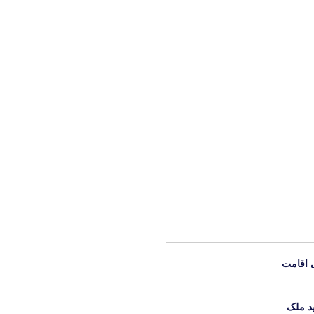
ی اقامت
د ملک