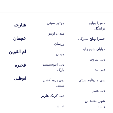
جمیرا ویلیج
موتور سیتی
شارجه
تراینگل
میدان اونیو
عجمان
جمیرا ویلج سیرکل
ورسان
خیابان شیخ زاید
ام القوین
میدان
دبی ساوث
دبی اینوستمنت
فجیره
دبی لند
پارک
ابوظبی
دبی ماریتایم سیتی
دبی پروداکشن
سیتی
دبی هیلز
دبی کریک هاربر
شهر محمد بن
راشد
ندالشبا