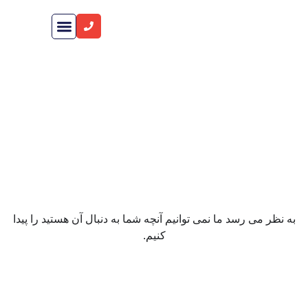
راهنمای خرید ملک
صفحه اصلی
شرکت های سازنده
داون تاون دبی
به نظر می رسد ما نمی توانیم آنچه شما به دنبال آن هستید را پیدا
کنیم.